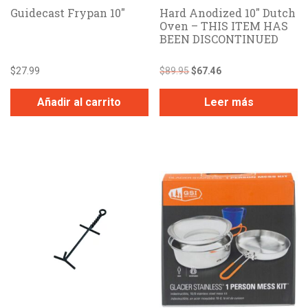
Guidecast Frypan 10″
Hard Anodized 10″ Dutch
Oven – THIS ITEM HAS
BEEN DISCONTINUED
El
El
$
27.99
$
89.95
$
67.46
precio
precio
original
actual
Añadir al carrito
Leer más
era:
es:
$89.95.
$67.46.