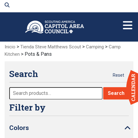
Skip
to
Main
Content
>
>
>
Inicio
Tienda Steve Matthews Scout
Camping
Camp
> Pots & Pans
Kitchen
Search
Reset
Search
Search
for:
Filter by
Colors