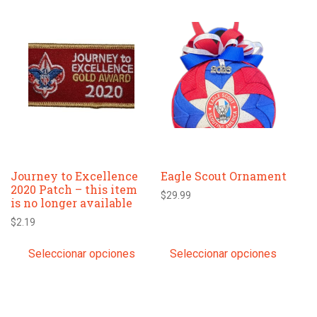
Este
Este
producto
producto
tiene
tiene
múltiples
múltiples
variantes.
variantes.
Las
Las
opciones
opciones
se
se
pueden
pueden
elegir
elegir
Journey to Excellence
Eagle Scout Ornament
en
en
2020 Patch – this item
la
la
$
29.99
is no longer available
página
página
$
2.19
de
de
producto
producto
Seleccionar opciones
Seleccionar opciones